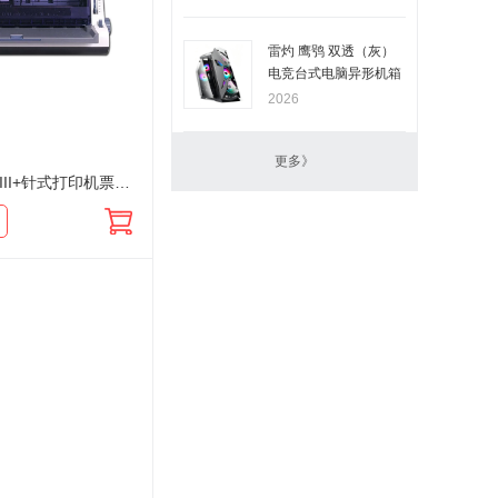
雷灼 鹰鸮 双透（灰）
电竞台式电脑异形机箱
2026
更多》
映美FP-530KIII+针式打印机票据税控快递单连打 530K升级版同映美FP-528K 映美FP-538销售单打印机1+