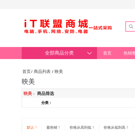
全部商品分类
首页
热销
首页
商品列表
映美
/
/
映美
映美 -
商品筛选
分类：
↑
↑
↑
↑
默认
最热销
价格从高到低
价格从低到高