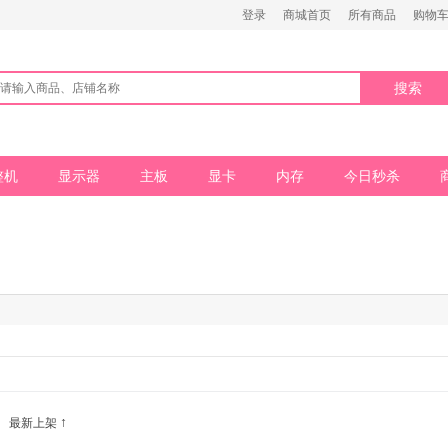
登录
商城首页
所有商品
购物车 
搜索
整机
显示器
主板
显卡
内存
今日秒杀
↑
最新上架