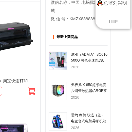
微信名称：中国it电脑批发商
总监刘兴明
城
微 信 号：KMZX888888
最新上架商品
威刚（ADATA）SC610
500G 黑色高速固态U
盘移动 大容量优盘 读
2026
速高达550MB/s 写速5
00MB/s
映美 FP620K+ 淘宝快递打印机 针式出货单发货单快递单票据打印机
天极风 X-850超频电竞
八铜管散热器(ARGB双
塔黑色版)
2026
雷灼 鹰鸮 双透（蓝）
电竞台式电脑异形机箱
2026