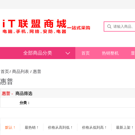
全部商品分类
首页
热销整机
显
首页
商品列表
惠普
/
/
惠普
惠普 -
商品筛选
分类：
↑
↑
↑
↑
↑
默认
最热销
价格从高到低
价格从低到高
最新上架