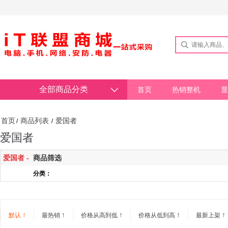
全部商品分类
首页
热销整机
显
首页
商品列表
爱国者
/
/
爱国者
爱国者 -
商品筛选
分类：
↑
↑
↑
↑
↑
默认
最热销
价格从高到低
价格从低到高
最新上架