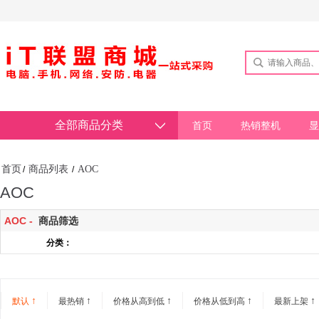
全部商品分类
首页
热销整机
显
首页
商品列表
AOC
/
/
AOC
AOC -
商品筛选
分类：
↑
↑
↑
↑
↑
默认
最热销
价格从高到低
价格从低到高
最新上架