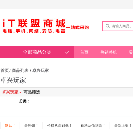
全部商品分类
首页
热销整机
显
首页
商品列表
卓兴玩家
/
/
卓兴玩家
卓兴玩家 -
商品筛选
分类：
↑
↑
↑
↑
↑
默认
最热销
价格从高到低
价格从低到高
最新上架