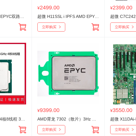
2499.00
2399.00
¥
¥
超微 H11DSI AMD EPYC双路主板 IPFS支持7001/7002系列 主板 h11dsi
超微 H11SSL i IPFS AMD EPYC主板 7001/7002单路/霄龙罗马 H11ssl-i主板一片
立即购买
立即购买
9399.00
3550.00
¥
¥
Intel 酷睿 i7-6700(4核8线程 3.4G 8M缓存) 1151针脚 CPU处理器
AMD霄龙 7302（散片）3Hz 十六核心三十二线程（服务器）
立即购买
立即购买