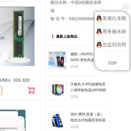
微信名称：中国it电脑批发商
城
客服白龙顺
微 信 号：KMZX888888
商务杨永丽
最新上架商品
总监刘兴明
威刚（ADATA）SC610
500G 黑色高速固态U
盘移动 大容量优盘 读
2026
速高达550MB/s 写速5
00MB/s
三星 （SAMSUNG）32G 3200 DDR4 服务器内存条DDR4系列工作站专用内存
天极风 X-850超频电竞
八铜管散热器(ARGB双
塔黑色版)
2026
雷灼 鹰鸮 双透（蓝）
电竞台式电脑异形机箱
2026