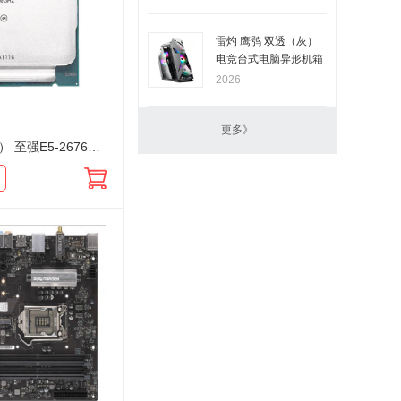
雷灼 鹰鸮 双透（灰）
电竞台式电脑异形机箱
2026
更多》
英特尔（Intel） 至强E5-2676V3 2.4GHz 12核心24线程 工作室游戏多开 渲染设计 服务器CPU