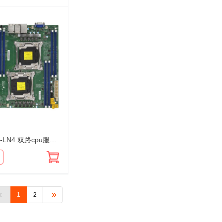
超微 X10DRL-LN4 双路cpu服务器主板 2011 四千兆 集显 IPMI远程 ATX
1
2