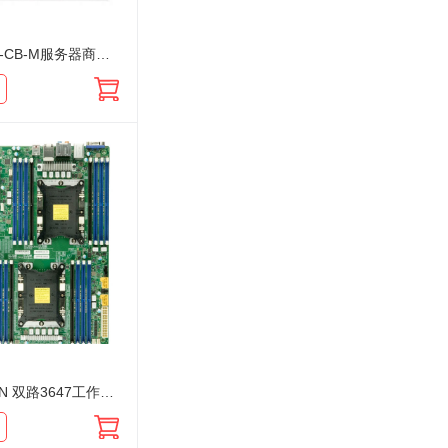
超微 C7C242-CB-M服务器商用主板支持XEON E-2100系列服务器处理器
超微 X11DAi-N 双路3647工作站主板 集显 M.2 双千兆 4PCIe16 支持雷电 X11DAi-N