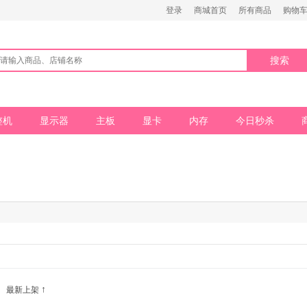
登录
商城首页
所有商品
购物车 
搜索
整机
显示器
主板
显卡
内存
今日秒杀
↑
最新上架