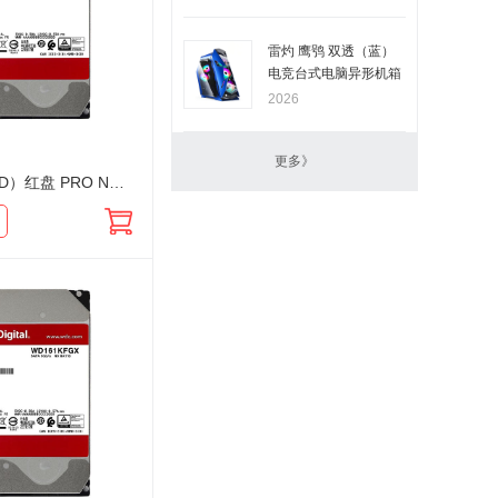
雷灼 鹰鸮 双透（蓝）
电竞台式电脑异形机箱
2026
更多》
西部数据（WD）红盘 PRO NAS专用 24T WD240KFGX SATA接口 CMR 3.5英寸企业级机械存储NAS网络