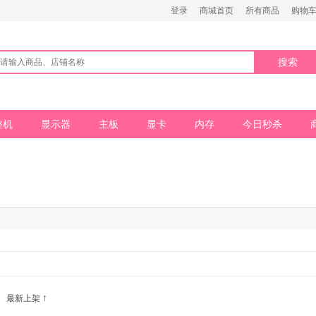
登录
商城首页
所有商品
购物车 
搜索
整机
显示器
主板
显卡
内存
今日秒杀
↑
最新上架