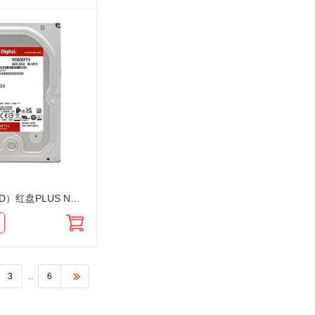
西部数据（WD）红盘PLUS NAS专用 8T WD80EFPX SATA接口 CMR 3.5英寸企业级机械存储NAS网络储存
3
...
6