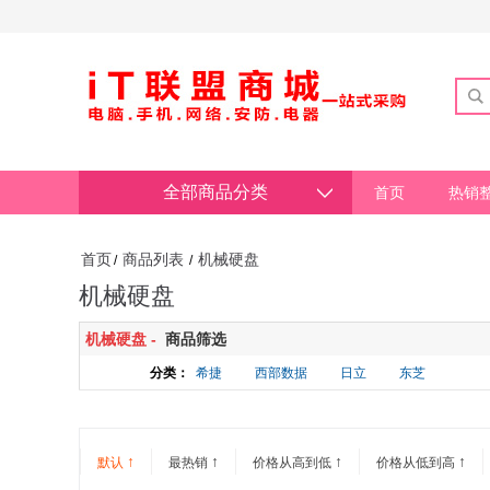
全部商品分类
首页
热销
首页
商品列表
机械硬盘
/
/
机械硬盘
机械硬盘 -
商品筛选
分类：
希捷
西部数据
日立
东芝
↑
↑
↑
↑
默认
最热销
价格从高到低
价格从低到高