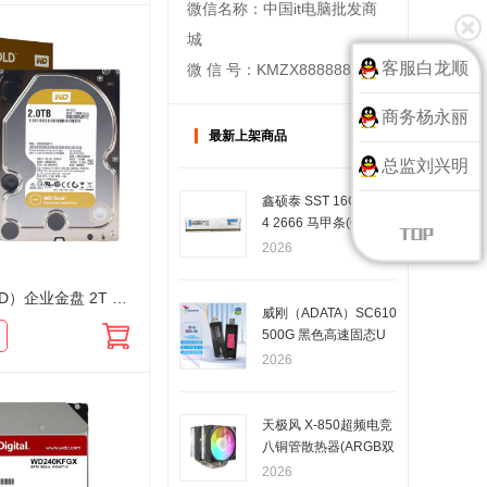
微信名称：中国it电脑批发商
城
客服白龙顺
微 信 号：KMZX888888
商务杨永丽
最新上架商品
总监刘兴明
鑫硕泰 SST 16G DDR
4 2666 马甲条(C19) 台
式电脑内存条 昆明内存
2026
批发
西部数据（WD）企业金盘 2T WD2005VBYZ SATA 7200转128MB CMR垂直 3.5英寸企业级机械硬盘
威刚（ADATA）SC610
500G 黑色高速固态U
盘移动 大容量优盘 读
2026
速高达550MB/s 写速5
00MB/s
天极风 X-850超频电竞
八铜管散热器(ARGB双
塔黑色版)
2026