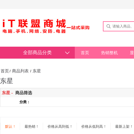
全部商品分类
首页
热销整机
显
首页
商品列表
东星
/
/
东星
东星 -
商品筛选
分类：
↑
↑
↑
↑
↑
默认
最热销
价格从高到低
价格从低到高
最新上架