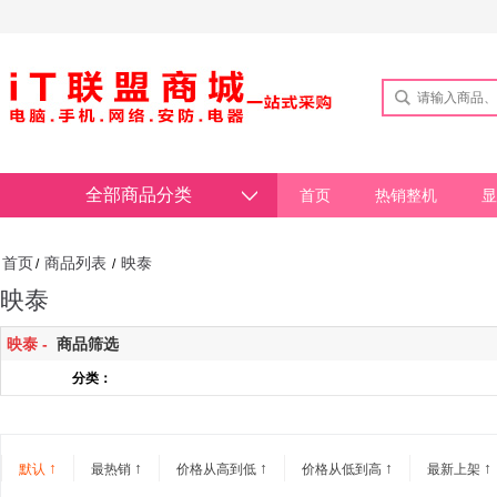
全部商品分类
首页
热销整机
显
首页
商品列表
映泰
/
/
映泰
映泰 -
商品筛选
分类：
↑
↑
↑
↑
↑
默认
最热销
价格从高到低
价格从低到高
最新上架