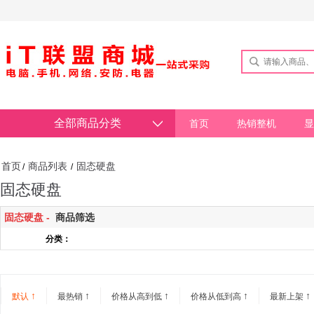
全部商品分类
首页
热销整机
显
首页
商品列表
固态硬盘
/
/
固态硬盘
固态硬盘 -
商品筛选
分类：
↑
↑
↑
↑
↑
默认
最热销
价格从高到低
价格从低到高
最新上架