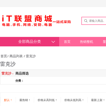
全部商品分类
首页
热销整机
显
首页
商品列表
雷克沙
/
/
雷克沙
雷克沙 -
商品筛选
分类：
↑
↑
↑
↑
↑
默认
最热销
价格从高到低
价格从低到高
最新上架