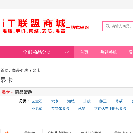
全部商品分类
首页
热销整机
显
首页
商品列表
显卡
/
/
显卡
显卡 -
商品筛选
分类：
蓝宝石
索泰
瀚铠
升技
磐正
华硕
小影霸
英特尔显卡
讯景
英伟达专业图形显卡
↑
↑
↑
↑
↑