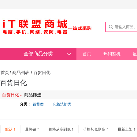
全部商品分类
首页
热销整机
显
首页
商品列表
百货日化
/
/
百货日化
百货日化 -
商品筛选
分类：
百货类
化妆洗护类
↑
↑
↑
↑
↑
默认
最热销
价格从高到低
价格从低到高
最新上架